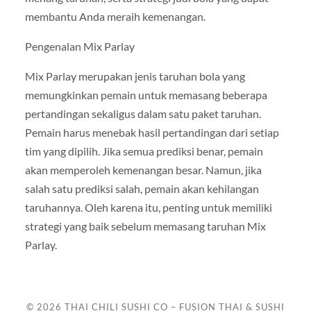
membantu Anda meraih kemenangan.
Pengenalan Mix Parlay
Mix Parlay merupakan jenis taruhan bola yang
memungkinkan pemain untuk memasang beberapa
pertandingan sekaligus dalam satu paket taruhan.
Pemain harus menebak hasil pertandingan dari setiap
tim yang dipilih. Jika semua prediksi benar, pemain
akan memperoleh kemenangan besar. Namun, jika
salah satu prediksi salah, pemain akan kehilangan
taruhannya. Oleh karena itu, penting untuk memiliki
strategi yang baik sebelum memasang taruhan Mix
Parlay.
© 2026
THAI CHILI SUSHI CO – FUSION THAI & SUSHI