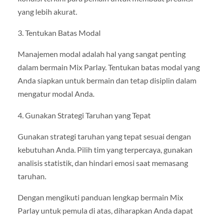
yang lebih akurat.
3. Tentukan Batas Modal
Manajemen modal adalah hal yang sangat penting
dalam bermain Mix Parlay. Tentukan batas modal yang
Anda siapkan untuk bermain dan tetap disiplin dalam
mengatur modal Anda.
4. Gunakan Strategi Taruhan yang Tepat
Gunakan strategi taruhan yang tepat sesuai dengan
kebutuhan Anda. Pilih tim yang terpercaya, gunakan
analisis statistik, dan hindari emosi saat memasang
taruhan.
Dengan mengikuti panduan lengkap bermain Mix
Parlay untuk pemula di atas, diharapkan Anda dapat