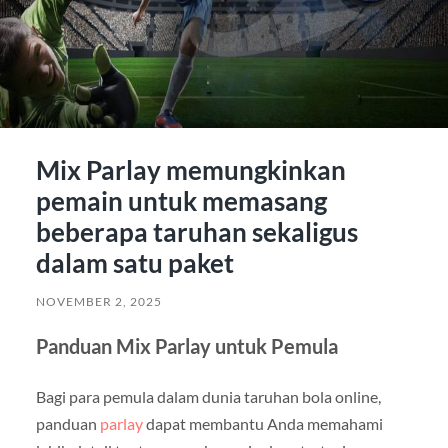
Mix Parlay memungkinkan
pemain untuk memasang
beberapa taruhan sekaligus
dalam satu paket
NOVEMBER 2, 2025
Panduan Mix Parlay untuk Pemula
Bagi para pemula dalam dunia taruhan bola online,
panduan
parlay
dapat membantu Anda memahami