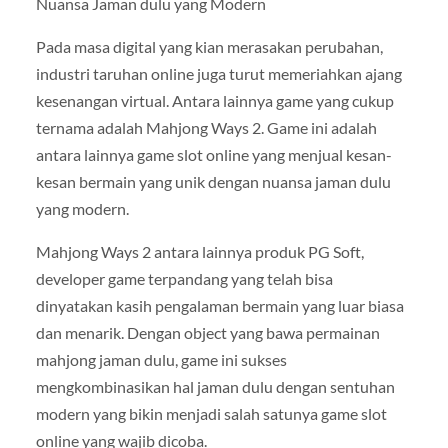
Nuansa Jaman dulu yang Modern
Pada masa digital yang kian merasakan perubahan,
industri taruhan online juga turut memeriahkan ajang
kesenangan virtual. Antara lainnya game yang cukup
ternama adalah Mahjong Ways 2. Game ini adalah
antara lainnya game slot online yang menjual kesan-
kesan bermain yang unik dengan nuansa jaman dulu
yang modern.
Mahjong Ways 2 antara lainnya produk PG Soft,
developer game terpandang yang telah bisa
dinyatakan kasih pengalaman bermain yang luar biasa
dan menarik. Dengan object yang bawa permainan
mahjong jaman dulu, game ini sukses
mengkombinasikan hal jaman dulu dengan sentuhan
modern yang bikin menjadi salah satunya game slot
online yang wajib dicoba.