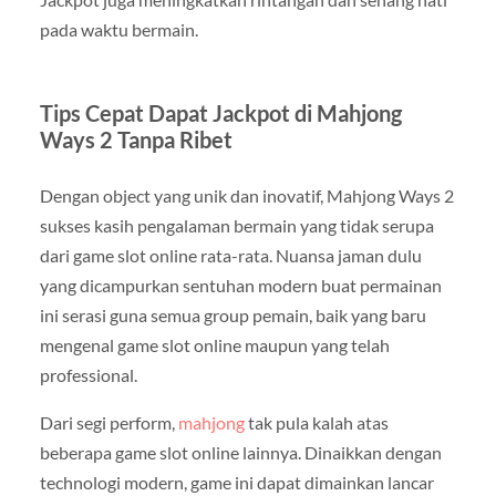
pada waktu bermain.
Tips Cepat Dapat Jackpot di Mahjong
Ways 2 Tanpa Ribet
Dengan object yang unik dan inovatif, Mahjong Ways 2
sukses kasih pengalaman bermain yang tidak serupa
dari game slot online rata-rata. Nuansa jaman dulu
yang dicampurkan sentuhan modern buat permainan
ini serasi guna semua group pemain, baik yang baru
mengenal game slot online maupun yang telah
professional.
Dari segi perform,
mahjong
tak pula kalah atas
beberapa game slot online lainnya. Dinaikkan dengan
technologi modern, game ini dapat dimainkan lancar