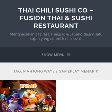
THAI CHILI SUSHI CO –
FUSION THAI & SUSHI
RESTAURANT
Menghadirkan cita rasa Thailand & Jepang dalam satu
sajian yang autentik dan lezat.
SHOW MENU
TAG:
MAHJONG WAYS 2 GAMEPLAY MENARIK