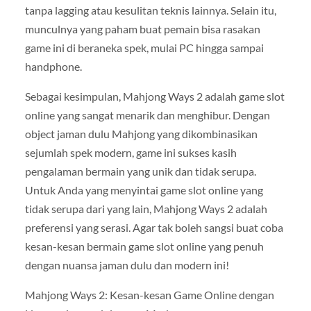
tanpa lagging atau kesulitan teknis lainnya. Selain itu,
munculnya yang paham buat pemain bisa rasakan
game ini di beraneka spek, mulai PC hingga sampai
handphone.
Sebagai kesimpulan, Mahjong Ways 2 adalah game slot
online yang sangat menarik dan menghibur. Dengan
object jaman dulu Mahjong yang dikombinasikan
sejumlah spek modern, game ini sukses kasih
pengalaman bermain yang unik dan tidak serupa.
Untuk Anda yang menyintai game slot online yang
tidak serupa dari yang lain, Mahjong Ways 2 adalah
preferensi yang serasi. Agar tak boleh sangsi buat coba
kesan-kesan bermain game slot online yang penuh
dengan nuansa jaman dulu dan modern ini!
Mahjong Ways 2: Kesan-kesan Game Online dengan