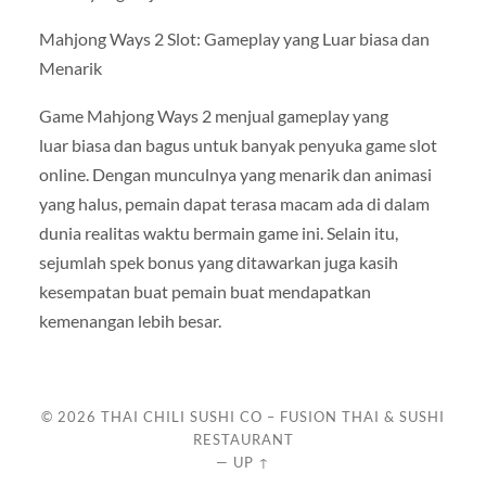
Mahjong Ways 2 Slot: Gameplay yang Luar biasa dan
Menarik
Game Mahjong Ways 2 menjual gameplay yang
luar biasa dan bagus untuk banyak penyuka game slot
online. Dengan munculnya yang menarik dan animasi
yang halus, pemain dapat terasa macam ada di dalam
dunia realitas waktu bermain game ini. Selain itu,
sejumlah spek bonus yang ditawarkan juga kasih
kesempatan buat pemain buat mendapatkan
kemenangan lebih besar.
© 2026
THAI CHILI SUSHI CO – FUSION THAI & SUSHI
RESTAURANT
—
UP ↑