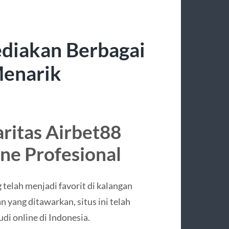
diakan Berbagai
Menarik
aritas Airbet88
ine Profesional
g telah menjadi favorit di kalangan
 yang ditawarkan, situs ini telah
di online di Indonesia.