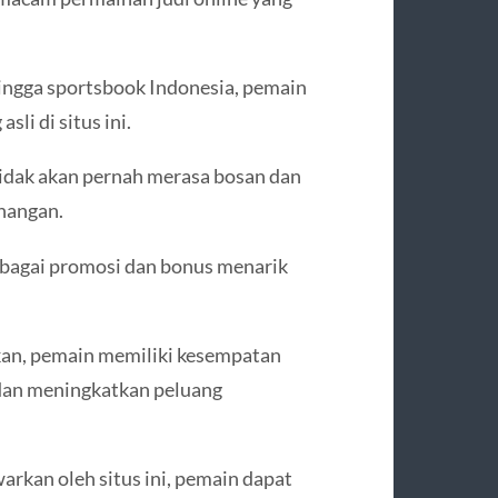
, hingga sportsbook Indonesia, pemain
li di situs ini.
idak akan pernah merasa bosan dan
nangan.
rbagai promosi dan bonus menarik
an, pemain memiliki kesempatan
an meningkatkan peluang
kan oleh situs ini, pemain dapat