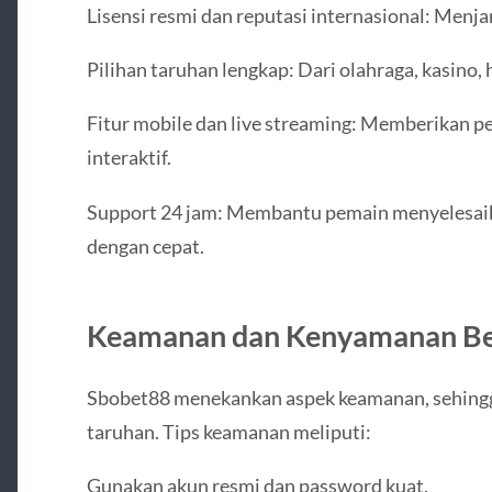
Lisensi resmi dan reputasi internasional: Menj
Pilihan taruhan lengkap: Dari olahraga, kasino, 
Fitur mobile dan live streaming: Memberikan p
interaktif.
Support 24 jam: Membantu pemain menyelesaika
dengan cepat.
Keamanan dan Kenyamanan B
Sbobet88 menekankan aspek keamanan, sehingga
taruhan. Tips keamanan meliputi:
Gunakan akun resmi dan password kuat.