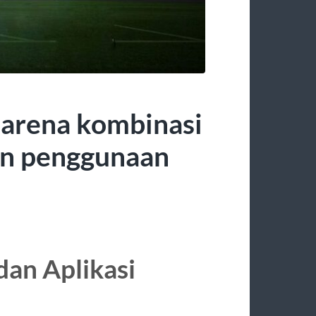
arena kombinasi
n penggunaan
dan Aplikasi