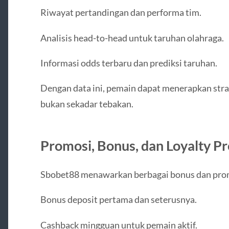
Riwayat pertandingan dan performa tim.
Analisis head-to-head untuk taruhan olahraga.
Informasi odds terbaru dan prediksi taruhan.
Dengan data ini, pemain dapat menerapkan strat
bukan sekadar tebakan.
Promosi, Bonus, dan Loyalty P
Sbobet88 menawarkan berbagai bonus dan prom
Bonus deposit pertama dan seterusnya.
Cashback mingguan untuk pemain aktif.