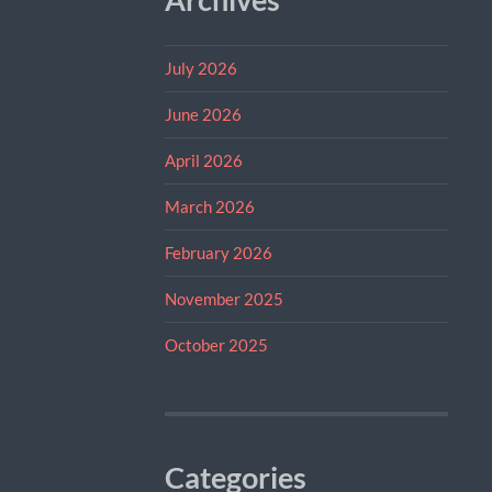
July 2026
June 2026
April 2026
March 2026
February 2026
November 2025
October 2025
Categories