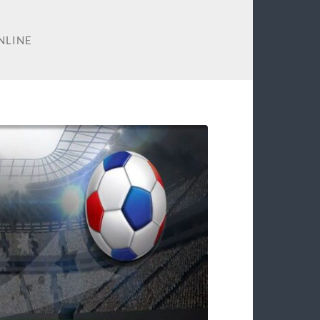
NLINE