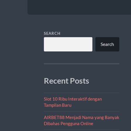
SEARCH
Search
Recent Posts
Slot 10 Ribu Interaktif dengan
Tampilan Baru
AIRBET88 Menjadi Nama yang Banyak
Dibahas Pengguna Online