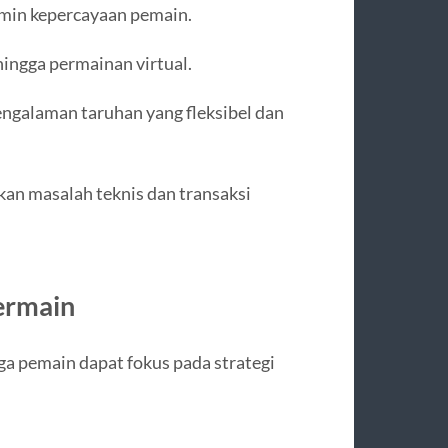
amin kepercayaan pemain.
hingga permainan virtual.
engalaman taruhan yang fleksibel dan
n masalah teknis dan transaksi
ermain
 pemain dapat fokus pada strategi